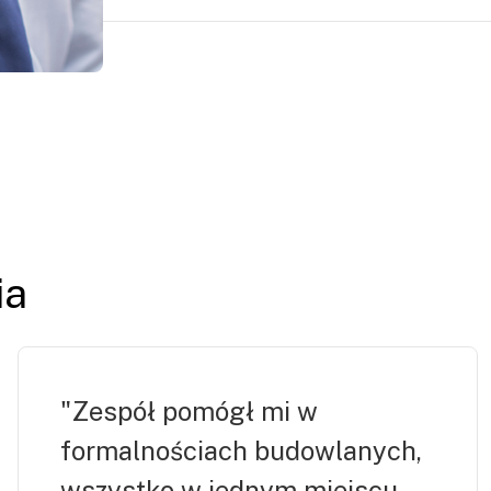
Tak, pomagamy nie tylko przy otwieraniu f
VAT, umowach czy bieżącej obsłudze admin
ia
"Zespół pomógł mi w
formalnościach budowlanych,
wszystko w jednym miejscu,