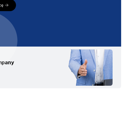
cę
mpany