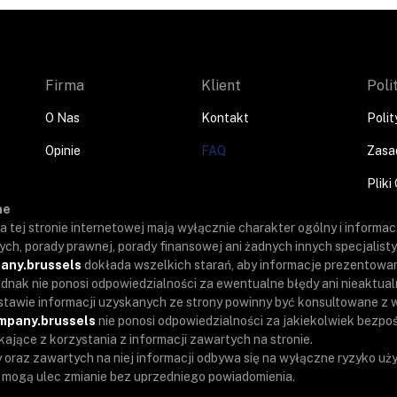
Firma
Klient
Poli
O Nas
Kontakt
Poli
Opinie
FAQ
Zasad
Pliki
ne
 tej stronie internetowej mają wyłącznie charakter ogólny i informacy
ych, porady prawnej, porady finansowej ani żadnych innych specjalis
any.brussels
dokłada wszelkich starań, aby informacje prezentowan
jednak nie ponosi odpowiedzialności za ewentualne błędy ani nieaktua
tawie informacji uzyskanych ze strony powinny być konsultowane z
mpany.brussels
nie ponosi odpowiedzialności za jakiekolwiek bezpoś
kające z korzystania z informacji zawartych na stronie.
y oraz zawartych na niej informacji odbywa się na wyłączne ryzyko uż
e mogą ulec zmianie bez uprzedniego powiadomienia.