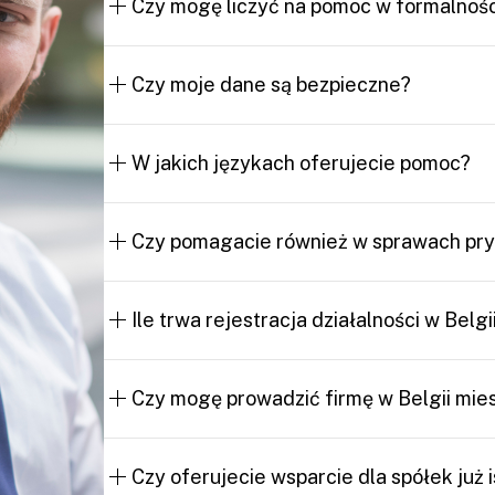
rejestrami handlowymi, numerem VAT i d
Czy mogę liczyć na pomoc w formalnoś
Oczywiście. Obsługujemy wszystkie obowi
budowlanym, w tym Limosa, 30bis, checkin
Czy moje dane są bezpieczne?
Tak, pracujemy zgodnie z belgijskimi i un
poufnie i bezpiecznie.
W jakich językach oferujecie pomoc?
Nasz zespół mówi po polsku, francusku, f
klientom zarówno z Polski, jak i z Belgii.
Czy pomagacie również w sprawach pr
Tak, oferujemy wsparcie w dokumentach z
przygotowywaniem oficjalnych pism.
Ile trwa rejestracja działalności w Belgi
Proces rejestracji zwykle zajmuje od kilku
działalności i kompletności dokumentów.
Czy mogę prowadzić firmę w Belgii mie
Tak, jest to możliwe, ale wymaga dodatkow
rozwiązanie będzie najlepsze w takiej sytua
Czy oferujecie wsparcie dla spółek już 