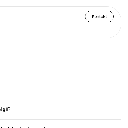
Kontakt
lgii?
racji działalności gospodarczej i spółek SRL, w tym