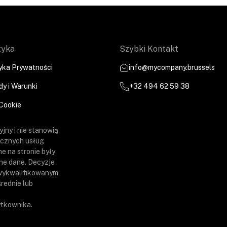
tyka
Szybki Kontakt
tyka Prywatności
info@mycompany.brussels
y i Warunki
+32 494 62 59 38
 Cookie
jny i nie stanowią
tycznych usług
e na stronie były
lne dane. Decyzje
 wykwalifikowanym
rednie lub
ytkownika.