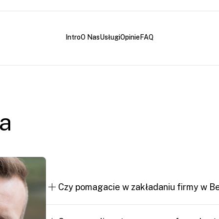
Intro
O Nas
Usługi
Opinie
FAQ
ia
Czy pomagacie w zakładaniu firmy w Be
Tak, zajmujemy się pełnym procesem rejest