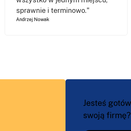
sprawnie i terminowo."
Andrzej Nowak
Jesteś gotów
swoją firmę?