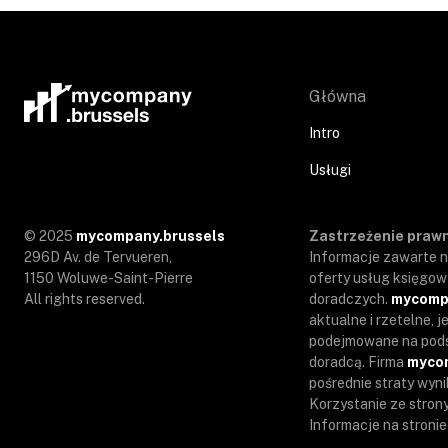
Główna
Intro
Usługi
© 2025
mycompany.brussels
Zastrzeżenie praw
296D Av. de Tervueren,
Informacje zawarte na
1150 Woluwe-Saint-Pierre
oferty usług księgow
All rights reserved.
doradczych.
mycomp
aktualne i rzetelne, 
podejmowane na pods
doradcą. Firma
myco
pośrednie straty wyni
Korzystanie ze stron
Informacje na stroni