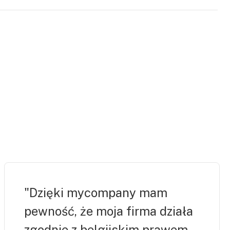
irm, ale także przy zmianach w rejestrach, aktywacji
istracyjnej.
"Dzięki mycompany mam
pewność, że moja firma działa
zgodnie z belgijskim prawem